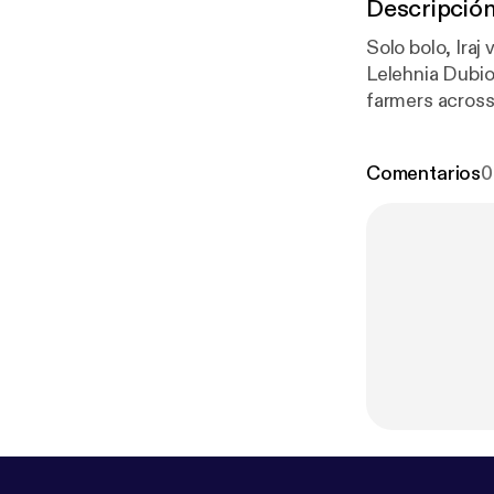
Descripció
Solo bolo, Iraj
Lelehnia Dubio
farmers across 
a wonderful night
to @humboldt_grace 
Comentarios
0
@trueheartconncection - Patrick 
@highcontent