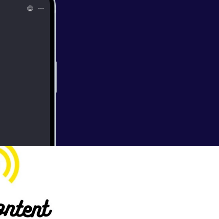
10
with the boys in