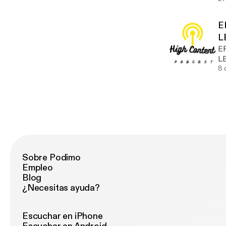
E
L
E
L
8 
Sobre Podimo
Empleo
Blog
¿Necesitas ayuda?
Escuchar en iPhone