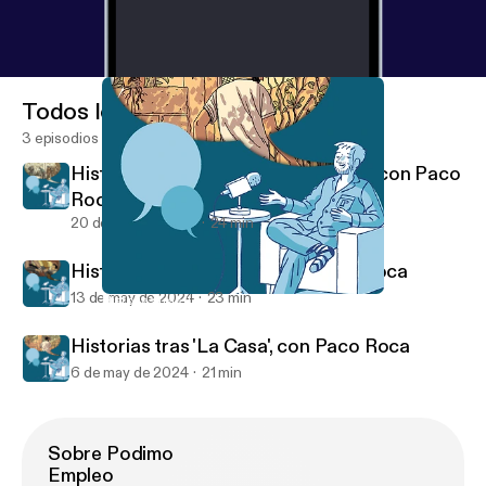
Todos los episodios
3 episodios
Historias tras 'El abismo del olvido', con Paco
Roca
20 de may de 2024
24 min
Historias tras 'Arrugas', con Paco Roca
13 de may de 2024
23 min
Historias tras 'La Casa', con Paco Roca
Historias tras Paco Roca
Historias tras 'La Casa', con Paco Roca
6 de may de 2024
21 min
Sobre Podimo
Empleo