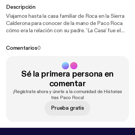
Descripción
Viajamos hasta la casa familiar de Roca en la Sierra
Calderona para conocer de la mano de Paco Roca
cómo era la relación con su padre. 'La Casa' fue el
cómic que despertó a Paco Roca el interés por la
memoria familiar. Publicado en 2015, es una de las
Comentarios
0
obras mayores del cómic español, ahora trasladada
a la gran pantalla. Recorremos la casa [
https://www.l
asprovincias.es/culturas/cine/casa-pelicula-conmov
Sé la primera persona en
edora-sobre-recuerdo-padre-paco-202404251910
49-nt.html
] en la que veraneaba el ilustrador
comentar
valenciano para conocer qué sucedió realmente con
¡Regístrate ahora y únete a la comunidad de Historias
ella, algo que ni la novela ni la película terminan de
tras Paco Roca!
aclarar.
Prueba gratis