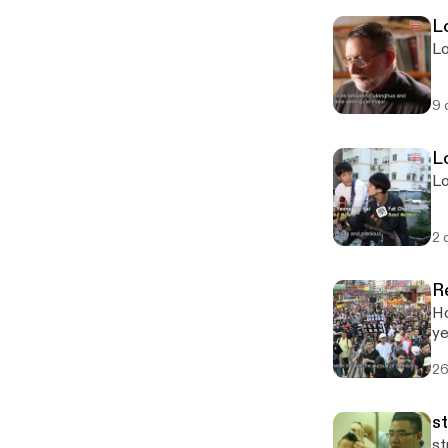
L
Lo
9 
L
Lo
2 
R
Ho
ye
26
s
st