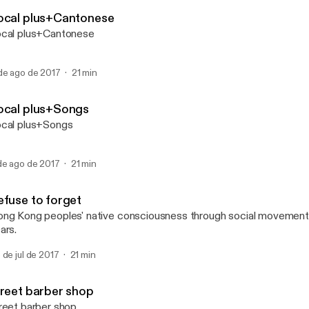
Hong Kong Stories_Local 
ocal plus+Cantonese
cal plus+Cantonese
de ago de 2017
21 min
ocal plus+Songs
cal plus+Songs
de ago de 2017
21 min
efuse to forget
ng Kong peoples' native consciousness through social movements
ars.
 de jul de 2017
21 min
treet barber shop
reet barber shop