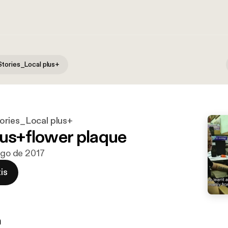
tories_Local plus+
ories_Local plus+
lus+flower plaque
 ago de 2017
is
n