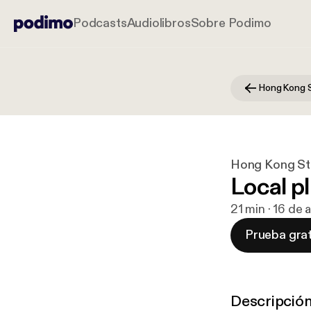
Podcasts
Audiolibros
Sobre Podimo
Hong Kong S
Hong Kong St
Local p
21 min · 16 de
Prueba grat
Descripció