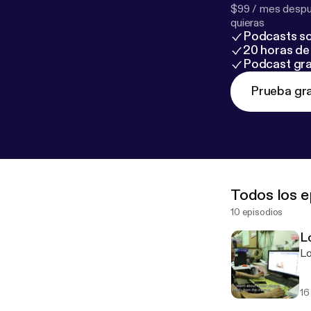
$99 / mes despué
quieras
Podcasts so
20 horas de 
Podcast gra
Prueba gra
Todos los e
10 episodios
L
Lo
16