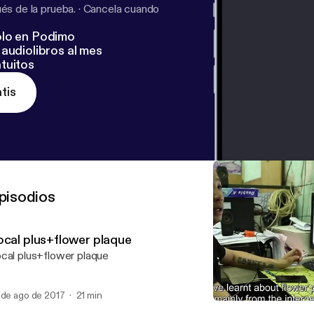
s de la prueba.
·
Cancela cuando
lo en Podimo
audiolibros al mes
tuitos
tis
pisodios
ocal plus+flower plaque
cal plus+flower plaque
 de ago de 2017
21 min
Local plus+flower plaque