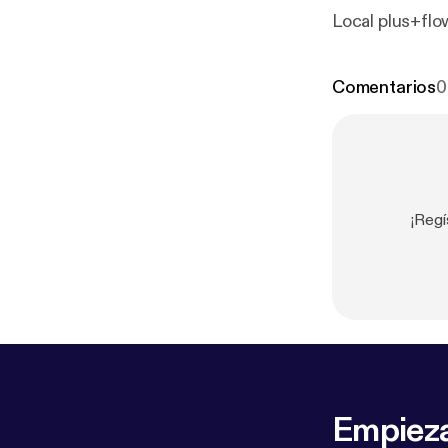
Local plus+flo
Comentarios
0
¡Regí
Empieza