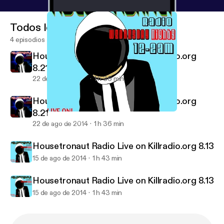
Todos los episodios
4 episodios
Housetronaut Radio Live on Killradio.org
8.21
22 de ago de 2014
1 h 36 min
Housetronaut Radio Live on Killradio.org
8.21
Housetronaut Radio Live on Killradio.org 8.13
Housetronaut Radio Podcasts
22 de ago de 2014
1 h 36 min
Housetronaut Radio Live on Killradio.org 8.13
15 de ago de 2014
1 h 43 min
Housetronaut Radio Live on Killradio.org 8.13
15 de ago de 2014
1 h 43 min