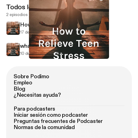
Todos los episodios
2 episodios
How to relieve teen stress
17 de jul de 2019
22 s
what is stress?
10 de jul de 2019
28 s
what is stress?
How to Relieve Teen Stress
Sobre Podimo
Empleo
Blog
¿Necesitas ayuda?
Para podcasters
Iniciar sesión como podcaster
Preguntas frecuentes de Podcaster
Normas de la comunidad