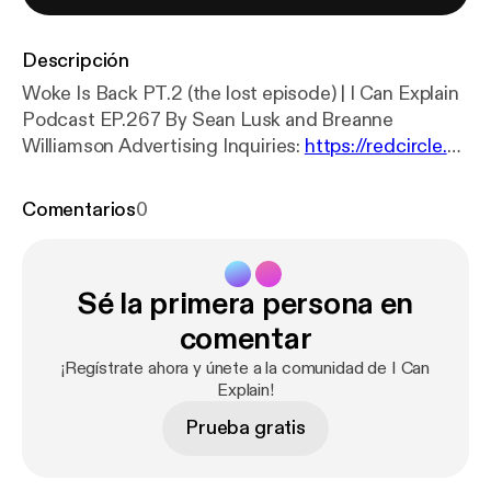
Descripción
Woke Is Back PT.2 (the lost episode) | I Can Explain
Podcast EP.267 By Sean Lusk and Breanne
Williamson Advertising Inquiries:
https://redcircle.co
m/brands
[
https://redcircle.com/brands
] Privacy &
Opt-Out:
https://redcircle.com/privacy
[
https://redc
Comentarios
0
ircle.com/privacy
]
Sé la primera persona en
comentar
¡Regístrate ahora y únete a la comunidad de I Can
Explain!
Prueba gratis