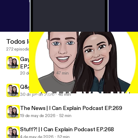
Todos los episodios
272 episodios
Gaybours In The Wild | I Can Explain Podcast
EP.271
20 de jul de 2026
47 min
Q&gAy No.27 | I Can Explain Podcast EP.270
30 de jun de 2026
48 min
Woke Is Back PT.2 (the lost episode) | I Can Explain Podcast EP.
I Can Explain
The News | I Can Explain Podcast EP.269
19 de may de 2026
52 min
Stuff?! | I Can Explain Podcast EP.268
4 de may de 2026
52 min