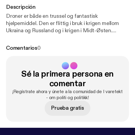
Descripción
Droner er både en trussel og fantastisk
hjelpemiddel. Den er flittig i bruk i krigen mellom
Ukraina og Russland og i krigen i Midt-Østen.
Droner kan også benyttes til overvåking og
sabotasje, men er også et uvurderlig hjelpemiddel
Comentarios
0
for politiet. Jan Otto Johansen på Nasjonalt
Beredskapssenter er antidronesjef og besitter
enorm kunnskap: - I øyeblikket er det flere enn 500
Sé la primera persona en
000 droner i Norge, og en billig drone til 3000
kroner kan i teorien lamme en flyplass, sier han i
comentar
Politiets Fellesforbunds seneste podkast.
¡Regístrate ahora y únete a la comunidad de I varetekt
- om politi og politikk!
Prueba gratis