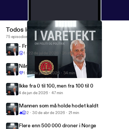
Todos los episodios
75 episodios
- Frykter at 22. juli kan skje igjen
😲
1
22 de jul de 2026
26 min
Når hatet tar overhånd
💜
1
25 de jun de 2026
34 min
Flere enn 500 000 droner i Norge
I varetekt - om politi og politikk
Ikke fra 0 til 100, men fra 100 til 0
4 de jun de 2026
47 min
Mannen som må holde hodet kaldt
🔥
😲
2
30 de abr de 2026
21 min
Flere enn 500 000 droner i Norge