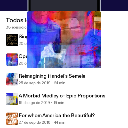
Todos los episodios
38 episodios
Singers with Range
20 de dic de 2019
38 min
Opera for the 21st Century
26 de sep de 2019
34 min
Opera for the 21st Century
In Tune with Opera Philadelphia
Reimagining Handel's Semele
25 de sep de 2019
24 min
A Morbid Medley of Epic Proportions
19 de ago de 2019
19 min
For whom America the Beautiful?
27 de sep de 2018
44 min