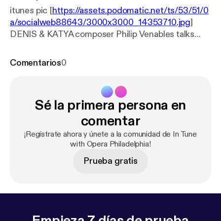
itunes pic [
https://assets.podomatic.net/ts/53/51/0
a/socialweb88643/3000x3000_14353710.jpg
]
DENIS & KATYA composer Philip Venables talks
with Opera Philadelphia's Michael Bolton about
creating the O19 world premiere.
Comentarios
0
Sé la primera persona en
comentar
¡Regístrate ahora y únete a la comunidad de In Tune
with Opera Philadelphia!
Prueba gratis
Empieza 7 días de prueba