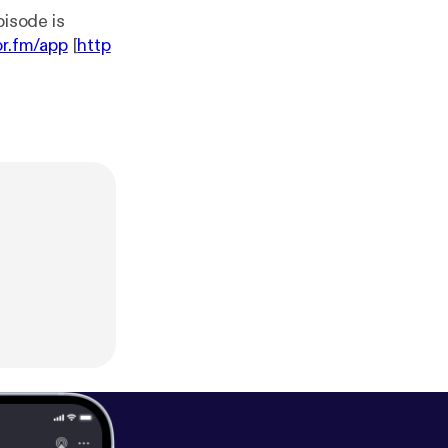
or.fm/app
[
http