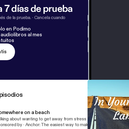
 7 días de prueba
s de la prueba.
·
Cancela cuando
lo en Podimo
audiolibros al mes
tuitos
tis
pisodios
omewhere on a beach
king about wanting to get away from stress and everything --- This episode is
· Anchor: The easiest way to make a podcast. https://anchor.fm/app