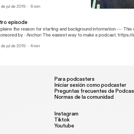
ttps://anchor.fm/app]
 de jul de 2019
8 min
Somewhere on a beach
In Your Own Lane
ntro episode
lains the reason for starting and background information --- This episode is
· Anchor: The easiest way to make a podcast. https://anchor.fm/app
ttps://anchor.fm/app]
 de jul de 2019
4 min
Para podcasters
Iniciar sesión como podcaster
Preguntas frecuentes de Podcas
Normas de la comunidad
Instagram
Tiktok
Youtube