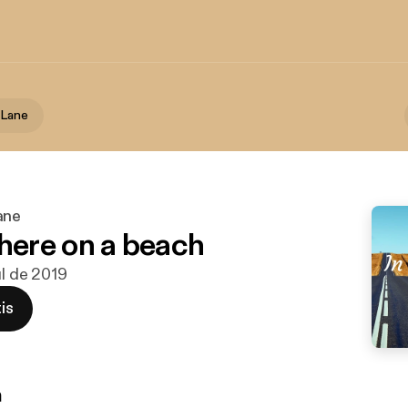
 Lane
ane
ere on a beach
ul de 2019
is
n