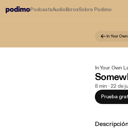
Podcasts
Audiolibros
Sobre Podimo
In Your Own
In Your Own L
Somewh
8 min · 22 de j
Prueba grat
Descripció