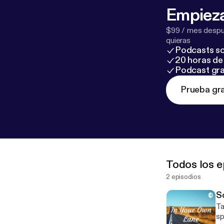
Empieza
$99 / mes despué
quieras
Podcasts so
20 horas de 
Podcast gra
Prueba gra
Todos los e
2 episodios
S
Tal
sponsored by 