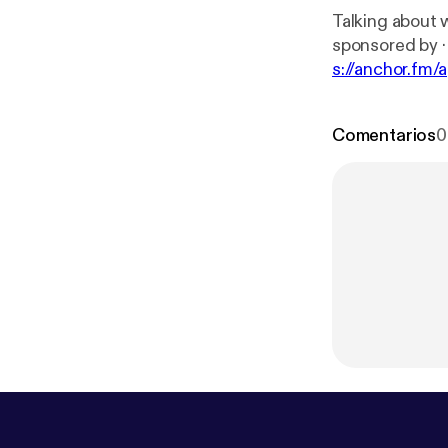
Talking about wanti
s
s://anchor.fm/
Comentarios
0