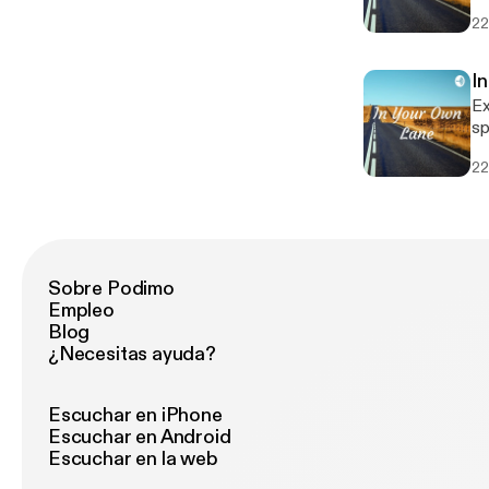
[h
22
I
Exp
sponsored by 
[h
22
Sobre Podimo
Empleo
Blog
¿Necesitas ayuda?
Escuchar en iPhone
Escuchar en Android
Escuchar en la web