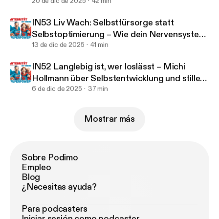
formen
20 de dic de 2025
42 min
IN53 Liv Wach: Selbstfürsorge statt
Selbstoptimierung – Wie dein Nervensystem
dich wirklich trägt
13 de dic de 2025
41 min
IN52 Langlebig ist, wer loslässt – Michi
Hollmann über Selbstentwicklung und stille
Stärke
6 de dic de 2025
37 min
Mostrar más
Sobre Podimo
Empleo
Blog
¿Necesitas ayuda?
Para podcasters
Iniciar sesión como podcaster