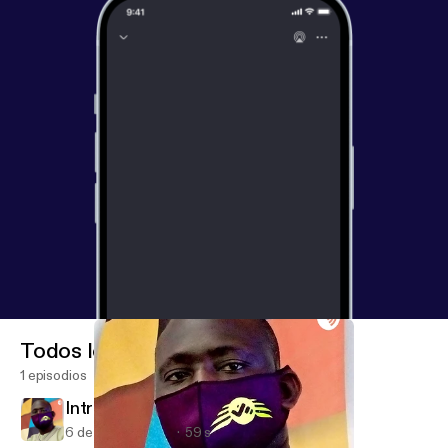
Todos los episodios
1 episodios
Intro (Trailer)
6 de ago de 2020
59 s