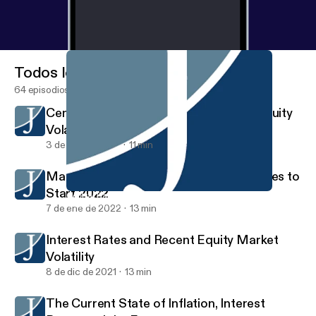
Todos los episodios
64 episodios
Central Bank Policies, Real Yield, and Equity
Volatility
3 de feb de 2022
11 min
Market Volatility and Rising Interest Rates to
Start 2022
Central Bank Policies, Real Yield, and Equity Volatility
Investment Strategy
7 de ene de 2022
13 min
Interest Rates and Recent Equity Market
Volatility
8 de dic de 2021
13 min
The Current State of Inflation, Interest