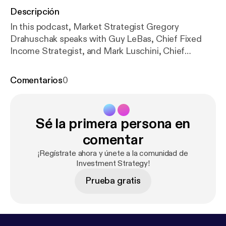
Descripción
In this podcast, Market Strategist Gregory
Drahuschak speaks with Guy LeBas, Chief Fixed
Income Strategist, and Mark Luschini, Chief
Investment Strategist, to discuss the latest
developments in the fixed income and equity
Comentarios
0
markets. Topics covered include: • Influence of
foreign central bank policy on interest rates •
Understanding the effect of changes in real yield on
Sé la primera persona en
the incentive to invest in other assets • Factors
affecting the recent volatility in the equity markets
comentar
• Investor appetite for risk assets and long-term
¡Regístrate ahora y únete a la comunidad de
outlook for the stock market
Investment Strategy!
Prueba gratis