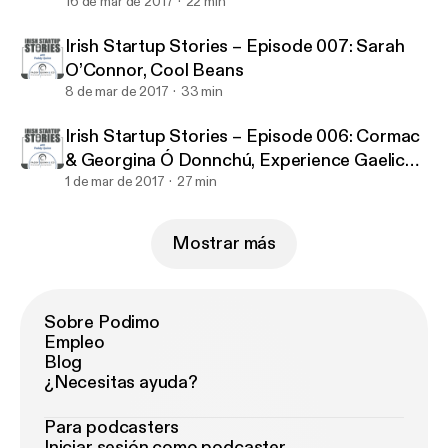
16 de mar de 2017
22 min
Irish Startup Stories – Episode 007: Sarah
O’Connor, Cool Beans
8 de mar de 2017
33 min
Irish Startup Stories – Episode 006: Cormac
& Georgina Ó Donnchú, Experience Gaelic
Games
1 de mar de 2017
27 min
Mostrar más
Sobre Podimo
Empleo
Blog
¿Necesitas ayuda?
Para podcasters
Iniciar sesión como podcaster