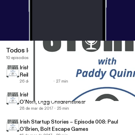
Todos los episodios
10 episodios
Irish Startup Stories – Episode 010: Shane
Reilly, Moyee Coffee
26 de abr de 2017
27 min
Irish Startup Stories – Episode 009: Caroline
O’Neill, Digg Childrenswear
Irish Startup Stories – Episode 006: Cormac & Georgina Ó Don
Irish Startup Stories
28 de mar de 2017
25 min
Irish Startup Stories – Episode 008: Paul
O’Brien, Bolt Escape Games