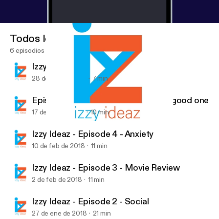
Todos los episodios
6 episodios
Izzy Ideas - Episode 6 - Sole
28 de feb de 2018
7 min
Episode 5 - Whatever you are, be a good one
17 de feb de 2018
10 min
Episode 5 - Whatever you are, be a good one
Izzy Ideaz
Izzy Ideaz - Episode 4 - Anxiety
10 de feb de 2018
11 min
Izzy Ideaz - Episode 3 - Movie Review
2 de feb de 2018
11 min
Izzy Ideaz - Episode 2 - Social
27 de ene de 2018
21 min