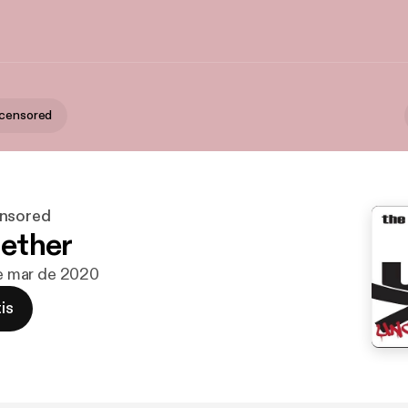
ncensored
ensored
gether
 de mar de 2020
is