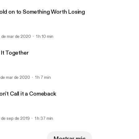
old on to Something Worth Losing
 de mar de 2020
1 h 10 min
 It Together
 de mar de 2020
1 h 7 min
on't Call it a Comeback
 de sep de 2019
1 h 37 min
Mostrar más