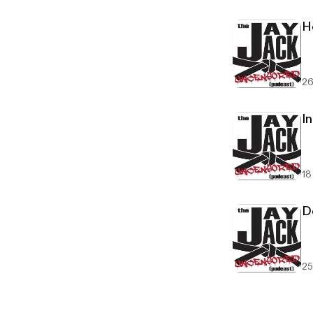
H
26
In
18
D
25