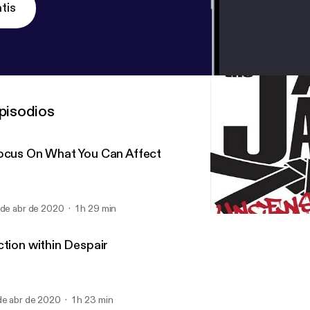
tis
pisodios
ocus On What You Can Affect
 de abr de 2020
1 h 29 min
In It Together
Jay Jack Uncensored
ction within Despair
de abr de 2020
1 h 23 min