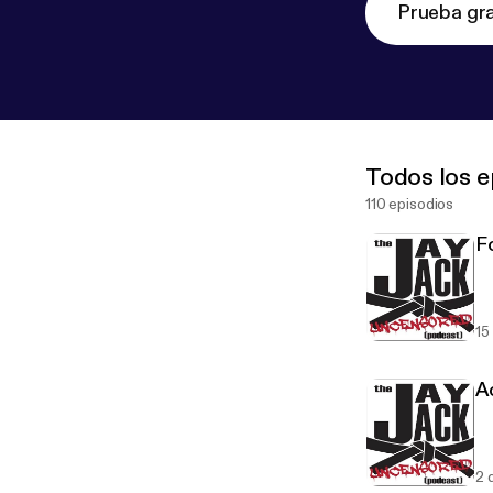
Prueba gra
Todos los e
110 episodios
F
15
A
2 