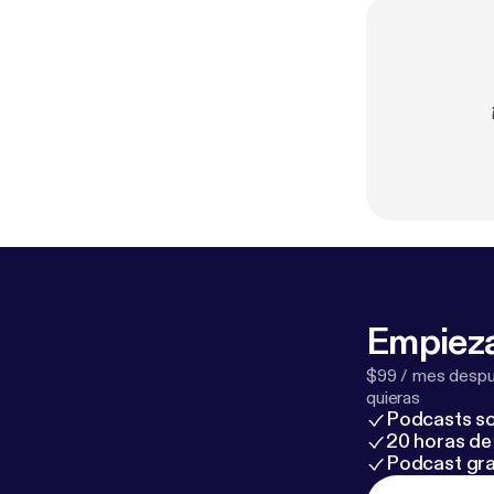
Empieza
$99 / mes despué
quieras
Podcasts so
20 horas de 
Podcast gra