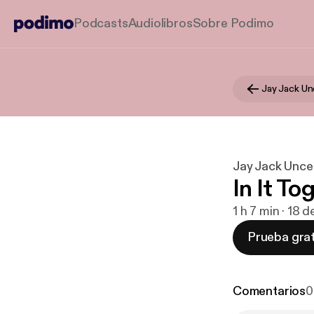
Podcasts
Audiolibros
Sobre Podimo
Jay Jack U
Jay Jack Unc
In It To
1 h 7 min · 18
Prueba grat
Comentarios
0