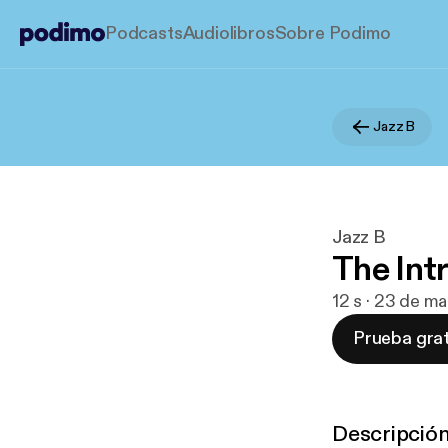
Podcasts
Audiolibros
Sobre Podimo
Jazz B
Jazz B
The Int
12 s · 23 de m
Prueba grat
Descripció