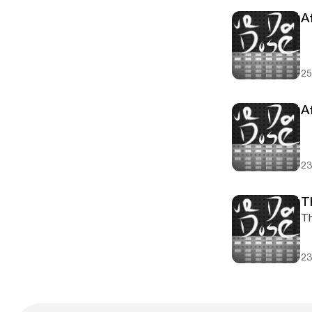
A
25
A
23
T
Th
23