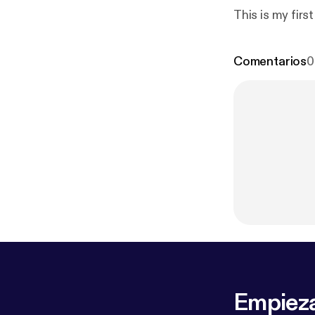
This is my firs
Comentarios
0
Empieza