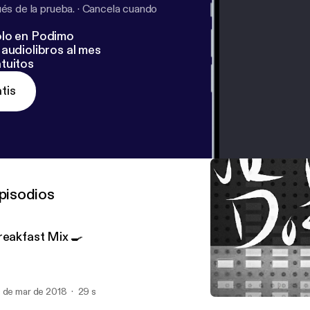
s de la prueba.
·
Cancela cuando
lo en Podimo
audiolibros al mes
tuitos
tis
pisodios
reakfast Mix 🍳
 de mar de 2018
29 s
The Intro