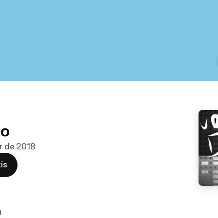
ro
ar de 2018
is
n