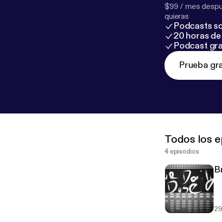
$99 / mes despué
quieras
Podcasts so
20 horas de 
Podcast gra
Prueba gra
Todos los e
4 episodios
B
29