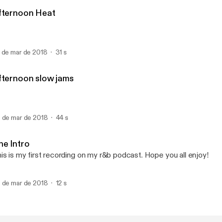
Jazz B
fternoon Heat
 de mar de 2018
31 s
fternoon slow jams
 de mar de 2018
44 s
he Intro
is is my first recording on my r&b podcast. Hope you all enjoy!
 de mar de 2018
12 s