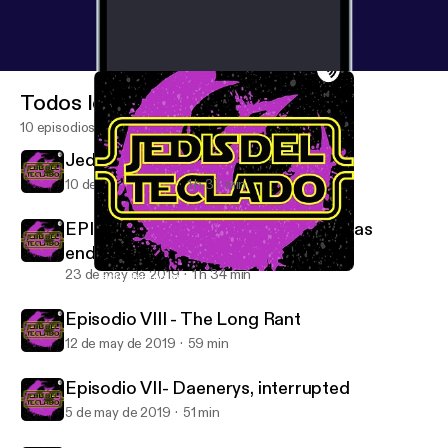
Todos los episodios
10 episodios
Jedis del Teclado - This Is The Way
10 de ene de 2021
1 h 37 min
EPISODIO IX - And now our watch has
ended.
23 de may de 2019
1 h 34 min
Jedis del Teclado - This Is The Way
Jedis del Teclado
Episodio VIII - The Long Rant
12 de may de 2019
59 min
Episodio VII- Daenerys, interrupted
5 de may de 2019
51 min