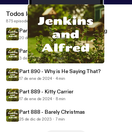
Todos los episodios
875 episodios
Part 892 - Third Degree Dognapping
20 de mar de 2024
5 min
Part 891 - Pirates and Worms
3 de mar de 2024
7 min
Part 888 - Barely Christmas
Jenkins and Alfred
Part 890 - Why is He Saying That?
17 de ene de 2024
4 min
Part 889 - Kitty Carrier
17 de ene de 2024
8 min
Part 888 - Barely Christmas
25 de dic de 2023
7 min