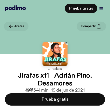
Prueba gratis
Jirafas
Compartir
Jirafas
Jirafas x11 - Adrián Pino.
Desamores
😂
💜
6
41 min · 19 de jun de 2021
Prueba gratis