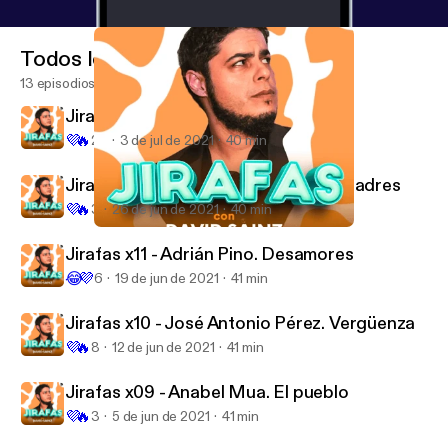
Todos los episodios
13 episodios
Jirafas x13 - Teresa Segura. David
💜
🔥
23
3 de jul de 2021
40 min
Jirafas x12 - Esteban Navarro. Ser padres
💜
🔥
3
26 de jun de 2021
40 min
Jirafas x11 - Adrián Pino. Desamores
Jirafas
Jirafas x11 - Adrián Pino. Desamores
😂
💜
6
19 de jun de 2021
41 min
Jirafas x10 - José Antonio Pérez. Vergüenza
💜
🔥
8
12 de jun de 2021
41 min
Jirafas x09 - Anabel Mua. El pueblo
💜
🔥
3
5 de jun de 2021
41 min