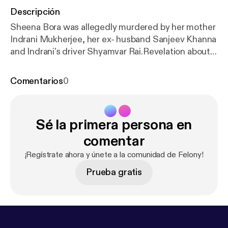
Descripción
Sheena Bora was allegedly murdered by her mother
Indrani Mukherjee, her ex- husband Sanjeev Khanna
and Indrani's driver Shyamvar Rai.Revelation about
the case shook the whole nation and justice is still
to be served in this high profile case.
Comentarios
0
Sé la primera persona en
comentar
¡Regístrate ahora y únete a la comunidad de Felony!
Prueba gratis