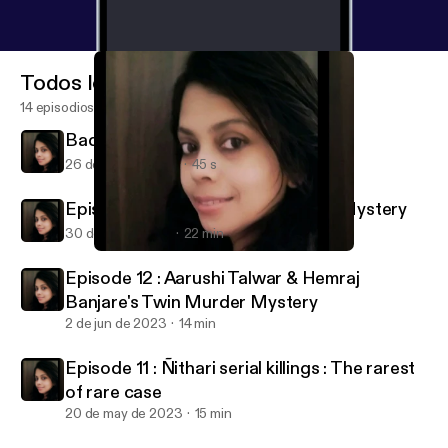
Todos los episodios
14 episodios
Badaun Double Murder Case
26 de mar de 2024
45 s
Episode 13 : Sheena Bora Murder Mystery
30 de jul de 2023
22 min
Episode 13 : Sheena Bora Murder Mystery
Felony
Episode 12 : Aarushi Talwar & Hemraj
Banjare's Twin Murder Mystery
2 de jun de 2023
14 min
Episode 11 : Ñithari serial killings : The rarest
of rare case
20 de may de 2023
15 min