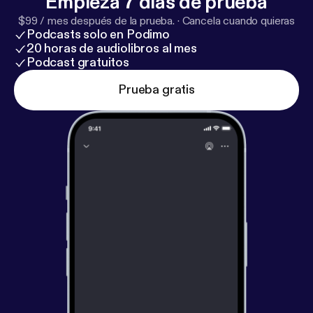
Empieza 7 días de prueba
sairaudestaan enemmän ja syvemmin.
$99 / mes después de la prueba.
·
Cancela cuando quieras
Podcasts solo en Podimo
20 horas de audiolibros al mes
Podcast gratuitos
Prueba gratis