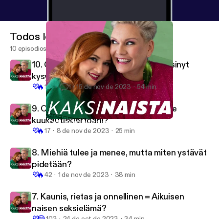
Todos los episodios
10 episodios
10. Q & A: “En olis ite välttämättä viitsinyt
kysyä näitä joltain podcast-hostilta”
💜
🔥
161
1
15 de nov de 2023
54 min
9. Olenko huono nainen, kun en tunne
kuukautiskiertoani?
6. Äiti, sähän oot kaunis kaljunakin!
Kaksinaista
💜
🔥
17
8 de nov de 2023
25 min
8. Miehiä tulee ja menee, mutta miten ystävät
pidetään?
💜
🔥
42
1 de nov de 2023
38 min
7. Kaunis, rietas ja onnellinen = Aikuisen
naisen seksielämä?
💜
😂
103
24 de oct de 2023
34 min