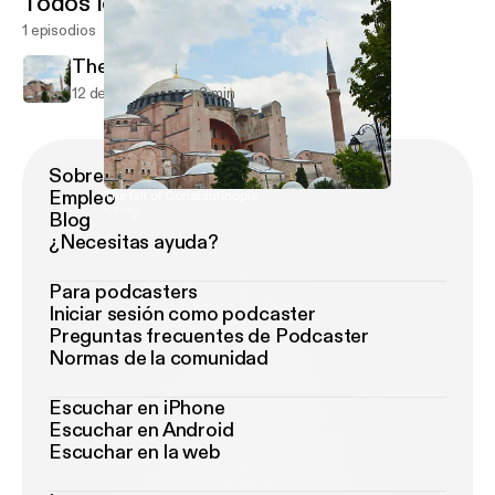
Todos los episodios
1 episodios
The fall of Constantinople
12 de jun de 2021
3 min
Sobre Podimo
Empleo
The fall of Constantinople
Kasey
Blog
¿Necesitas ayuda?
Para podcasters
Iniciar sesión como podcaster
Preguntas frecuentes de Podcaster
Normas de la comunidad
Escuchar en iPhone
Escuchar en Android
Escuchar en la web