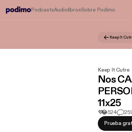
Podcasts
Audiolibros
Sobre Podimo
Keep It Cutr
Keep It Cutre
Nos C
PERSON
11x25
💜
😂
524
2
5
Prueba grat