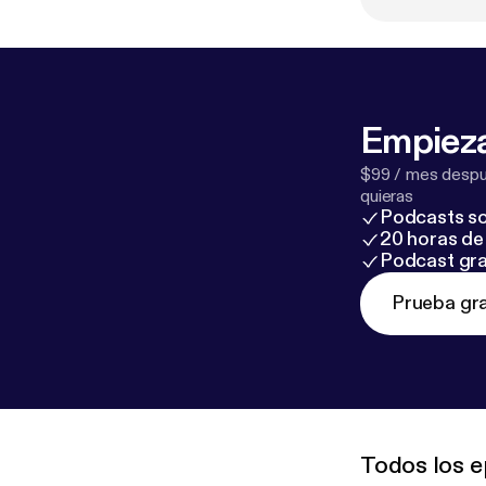
Empieza
$99 / mes despué
quieras
Podcasts so
20 horas de 
Podcast gra
Prueba gra
Todos los e