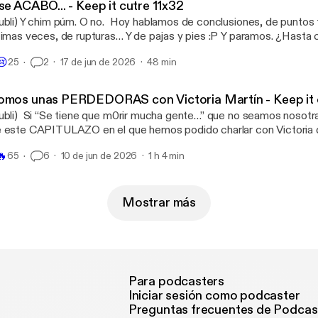
se ACABÓ... - Keep it cutre 11x32
nseng, que ayudan a mantener la vitalidad durante el día para segui
 Y chim púm. O no. Hoy hablamos de conclusiones, de puntos finales, de
emás, están disponibles en dos sabores: Manzana-Kiwi y Granada
imas veces, de rupturas… Y de pajas y pies :P Y paramos. ¿Hasta cuando? Quién
ay, disfrutad del episodio y contadnos en comentarios... ¿con cuál
be. Sea como sea toca descansar para disfrutar del verano y meter 
riusExtra #SIGUEAdelante Gracias también a Gingko Sky Bar por dejarnos
😢
25
2
17 de jun de 2026
48 min
hou por haber patrocinado toda la temporada y porque con
abar en su increíble terraza. ✨
los sin duda nos iríamos al fin del mundo <3
omos unas PERDEDORAS con Victoria Martín - Keep it c
0rir mucha gente…” que no seamos nosotras. No después
 este CAPITULAZO en el que hemos podido charlar con Victoria
abajar de cara al público, ser malas personas, aceptar el fracaso, e
🔥
65
6
10 de jun de 2026
1 h 4 min
a de las mejores series del año y la cantidad de veces que nuestra 
pedido efectivamente que nos callemos. Ojalá os encante. Gracias Mahou por un
a más brindar con nosotras y patrocinar este capítulo. ❤️
Mostrar más
Para podcasters
Iniciar sesión como podcaster
Preguntas frecuentes de Podcas