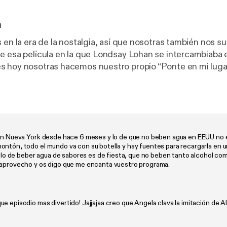
n
 en la era de la nostalgia, así que nosotras también nos su
e esa película en la que Londsay Lohan se intercambiaba 
 hoy nosotras hacemos nuestro propio “Ponte en mi luga
ería vivir en el cuerpo de la otra? Hoy lo descubrimos. Esperemos
que os guste mucho. Gracias Mahou por patrocinar este episodio ✨
 en Nueva York desde hace 6 meses y lo de que no beben agua en EEUU no 
ontón, todo el mundo va con su botella y hay fuentes para recargarla en
al lo de beber agua de sabores es de fiesta, que no beben tanto alcohol co
 aprovecho y os digo que me encanta vuestro programa.
ue episodio mas divertido! Jajjajaa creo que Angela clava la imitación de Al