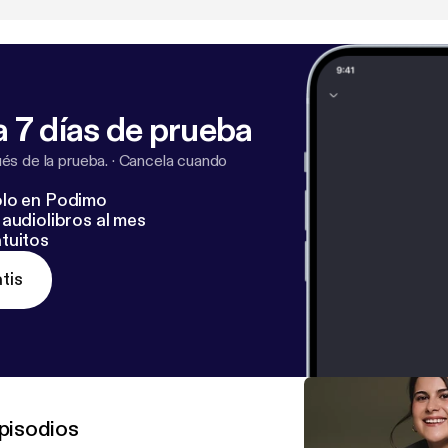
 7 días de prueba
s de la prueba.
·
Cancela cuando
lo en Podimo
audiolibros al mes
tuitos
tis
pisodios