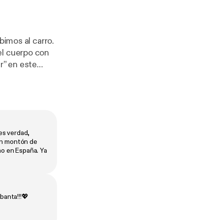
bimos al carro.
el cuerpo con
r” en este
es verdad,
 un montón de
mo en España. Ya
banta!!!💖