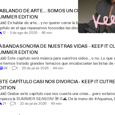
ABLANDO DE ARTE… SOMOS UN CUADRO - KEEP IT
UMMER EDITION
no querer cerrar la boca!! Esperemos que os guste este
pítulo en el que repasamos toooodas las disciplinas artísticas con
🔥
cto para ello: El de naranja <3 Hoy brindamos con la lata edición limitada de
12
5 de ago de 2026
48 min
Nos CAMBIAMOS la PERS
cho Caja que es chulísima y te animamos a que las colecciones t
Keep It Cutre
riusExtra #SIGUEAdelante Gracias a Gingko Sky Bar por dejarnos grabar en su
A BANDA SONORA DE NUESTRAS VIDAS - KEEP IT C
creíble terraza. 🌟
UMMER EDITION
sica para vuestros oídos… o no. Lo que sí es seguro es
e hemos tratado grandes temazos que encabezarían las listas de 

😂
blamos de música, una de nuestras grandes pasiones. <3 Y lo ha
2K
1
29 de jul de 2026
44 min
 summer edition de la mano de Aquarius 🌟 Hoy brindamos con la la
mitada de Dani Fernandez, de Aquarius de limón!! Un clásico imperdi
STE CAPÍTULO CASI NOS DIVORCIA - KEEP IT CUT
riusExtra #SIGUEAdelante Gracias a Gingko Sky Bar por dejarnos grabar en su
DITION
creíble terraza. 🌟
 casi nos cuesta una crisis… ¡pero estamos de vuelta!
ieza la SUMMER SEASON! 🌺🌞🌊 De la mano de #Aquarius, llegan cuatro
🔥
pítulos especiales que no os vais a querer perder. Porque, aunque 
21
1
22 de jul de 2026
49 min
tmo no para y siempre hay nuevos planes, retos y momentos por de
te primer episodio cuenta con los nuevos Aquarius Extra, con vita