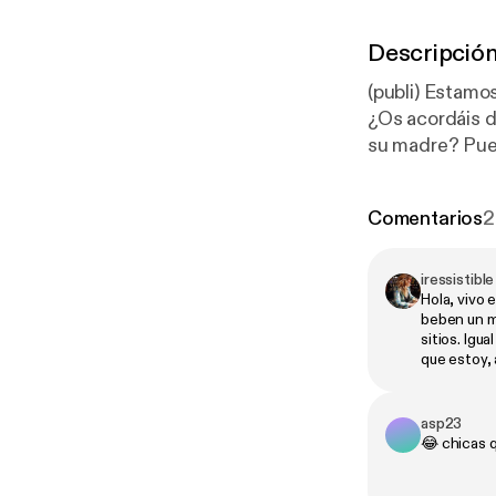
Descripció
(publi) Estamos
¿Os acordáis d
su madre? Pues
episodio. ¿Cómo s
Comentarios
2
iressistible
Hola, vivo
beben un m
sitios. Igu
que estoy,
asp23
😂 chicas q