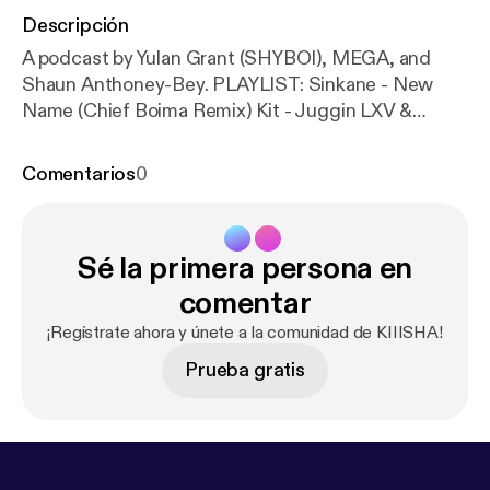
Descripción
A podcast by Yulan Grant (SHYBOI), MEGA, and
Shaun Anthoney-Bey. PLAYLIST: Sinkane - New
Name (Chief Boima Remix) Kit - Juggin LXV &
Karmelloz - Guitar Store Shaun Anthoney-Bey - The
Rest of Her Was Smoke Pau Pa - fCK
Comentarios
0
Sé la primera persona en
comentar
¡Regístrate ahora y únete a la comunidad de KIIISHA!
Prueba gratis