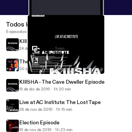
Todos los episodios
6 episodios
KIII Outtake #1 - XVideo vs. Pornhub
24 de feb de 2017
5 min
The American Carnage Special
30 de ene de 2017
48 min
Live at AC Institute: The Lost Tape
KIIISHA
KIIISHA - The Cave Dweller Episode
15 de dic de 2016
1 h 20 min
Live at AC Institute: The Lost Tape
28 de nov de 2016
1 h 15 min
Election Episode
16 de nov de 2016
1 h 23 min