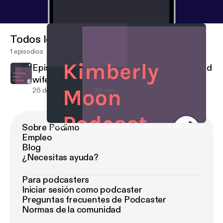
Todos los episodios
1 episodios
Episode 1 - Work life balance as husband and
wife realtors.
26 de feb de 2018
20 min
Sobre Podimo
Episode 1 - Work life balance as husband and wife realtors.
Kimberly Moon Podcast
Empleo
Blog
¿Necesitas ayuda?
Para podcasters
Iniciar sesión como podcaster
Preguntas frecuentes de Podcaster
Normas de la comunidad