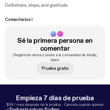
Definitions, steps, and gratitude.
Comentarios
0
Sé la primera persona en
comentar
¡Regístrate ahora y únete a la comunidad de Kindly,
kiara!
Prueba gratis
Empieza 7 días de prueba
$99 / mes después de la prueba.
·
Cancela cuando quieras
Podcasts solo en Podimo