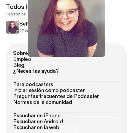
Todos los episodios
1 episodios
Self Love
27 de feb de 2019
5 min
Sobre Podimo
Empleo
Self Love
Kindly, kiara
Blog
¿Necesitas ayuda?
Para podcasters
Iniciar sesión como podcaster
Preguntas frecuentes de Podcaster
Normas de la comunidad
Escuchar en iPhone
Escuchar en Android
Escuchar en la web