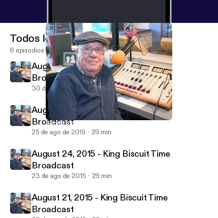
Todos los episodios
6 episodios
August 31, 2015 - King Biscuit Time
Broadcast
30 de ago de 2015
28 min
August 26, 2015 - King Biscuit Time
Broadcast
August 26, 2015 - King Biscuit Time Broadcast
King Biscuit Time Broadcast
25 de ago de 2015
29 min
August 24, 2015 - King Biscuit Time
Broadcast
23 de ago de 2015
29 min
August 21, 2015 - King Biscuit Time
Broadcast