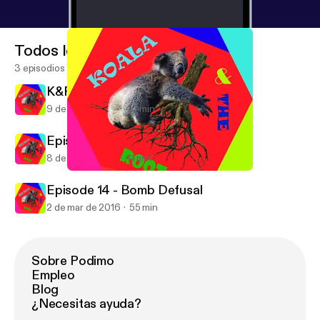
Todos los episodios
3 episodios
K&R Episode 16 - WE'RE BACK!
9 de jun de 2017
40 min
Episode 15 - The Missing Episode
8 de jun de 2017
41 min
K&R Episode 16 - WE'RE BACK!
Koala and The Root
Episode 14 - Bomb Defusal
2 de mar de 2016
55 min
Sobre Podimo
Empleo
Blog
¿Necesitas ayuda?