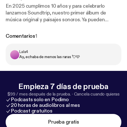
En 2025 cumplimos 10 años y para celebrarlo
lanzamos Soundtrip, nuestro primer álbum de
música original y paisajes sonoros. Ya pueden
escucharlo en Spotify [
https://open.spotify.com/alb
um/4q7OPtkOFbHXvmpWLJAWJn?si=zGULALGh
Comentarios
1
TvSUb76gbBv4kg
] y todas las aplicaciones de
música. Aquí lo presentamos en vivo. Sountrip es
Lala4
una coproducción de Las Raras, Subterfuge
Ay, echaba de menos las raras 💘🩷
Records y el Festival Iberoamericano de Creación
Sonora Estación Podcast. Encuentra todos
nuestros episodios de forma gratuita en
lasraraspdocast.com [
https://lasraraspodcast.com/
]
Empieza 7 días de prueba
y en Spotify [
https://open.spotify.com/show/7hBH9
nlz59X9pErdalYchr?si=06971583c6804733
$99 / mes después de la prueba.
·
Cancela cuando quieras
].
Podcasts solo en Podimo
20 horas de audiolibros al mes
Podcast gratuitos
Prueba gratis