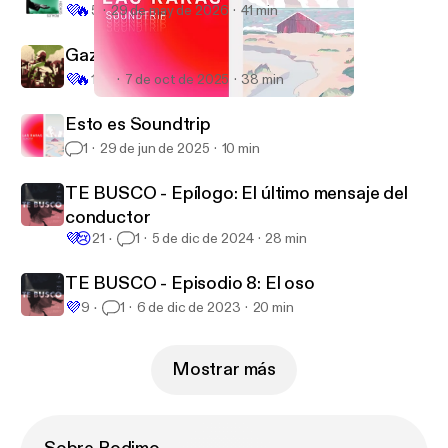
💜
🔥
5
29 de may de 2026
41 min
Gaza: un ataque al corazón
💜
🔥
165
7 de oct de 2025
38 min
Esto es Soundtrip
Las Raras
Esto es Soundtrip
1
29 de jun de 2025
10 min
TE BUSCO - Epílogo: El último mensaje del
conductor
💜
😢
21
1
5 de dic de 2024
28 min
TE BUSCO - Episodio 8: El oso
💜
9
1
6 de dic de 2023
20 min
Mostrar más