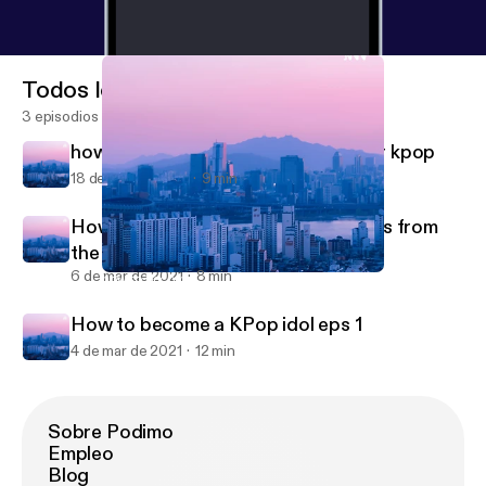
Todos los episodios
3 episodios
how to become a backup dancer for kpop
18 de mar de 2021
9 min
How to choreograph a dance: 10 tips from
the pros
6 de mar de 2021
8 min
how to become a backup dancer for kpop
Leera
How to become a KPop idol eps 1
4 de mar de 2021
12 min
Sobre Podimo
Empleo
Blog