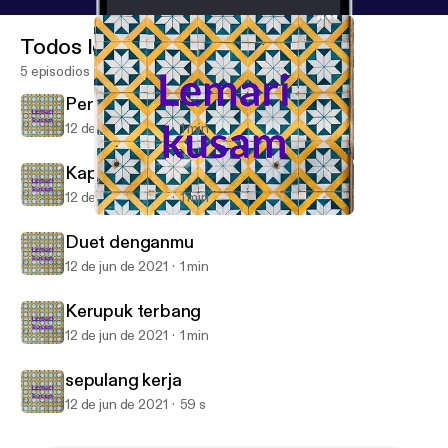
Todos los episodios
5 episodios
Pergaulan bebas
12 de jun de 2021
1 min
Kapan nikah
12 de jun de 2021
1 min
Pergaulan bebas
Lemari kusam
Duet denganmu
12 de jun de 2021
1 min
Kerupuk terbang
12 de jun de 2021
1 min
sepulang kerja
12 de jun de 2021
59 s