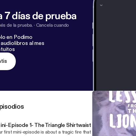
 7 días de prueba
s de la prueba.
·
Cancela cuando
lo en Podimo
audiolibros al mes
tuitos
tis
pisodios
ini-Episode 1- The Triangle Shirtwaist Fire Factory
r first mini-episode is about a tragic fire that happened in New York