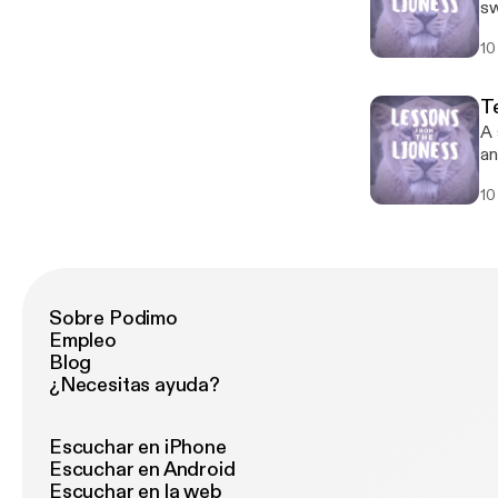
sw
pu
10
na
T
A 
an
10
Sobre Podimo
Empleo
Blog
¿Necesitas ayuda?
Escuchar en iPhone
Escuchar en Android
Escuchar en la web