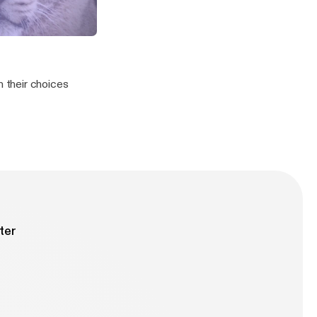
 of
 fought for
le Shirtwaist Fire Factory
 their choices
ter