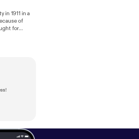
 in 1911 in a
ught for
ss!