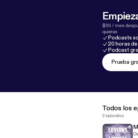
Empieza
$99 / mes despué
quieras
Podcasts so
20 horas de 
Podcast gra
Prueba gra
Todos los e
2 episodios
M
Ou