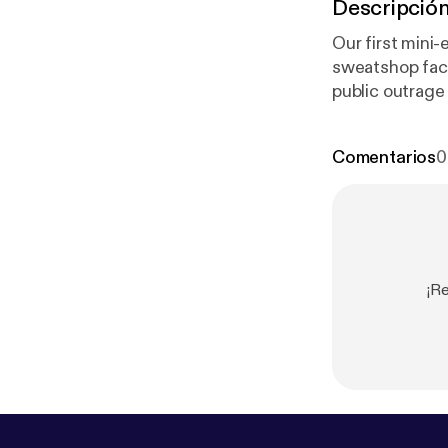
Descripció
Our first mini-
sweatshop factor
public outrage
nationwide.
Comentarios
0
¡R