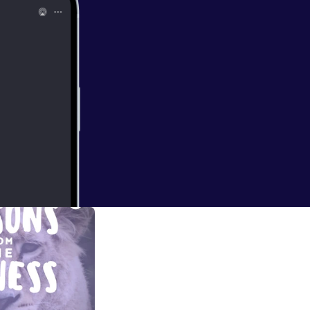
 City in 1911 in a