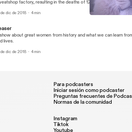
eatshop factory, resulting in the deaths of 123 women and 23 men. Because
blic outrage and citizen involvement, new working conditions were
 de dic de 2018
4 min
tionwide.
Mini-Episode 1- The Triang
Lessons From The Lioness
easer
show about great women from history and what we can learn from
d lives.
 de dic de 2018
4 min
Para podcasters
Iniciar sesión como podcaster
Preguntas frecuentes de Podcas
Normas de la comunidad
Instagram
Tiktok
Youtube