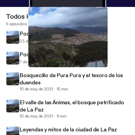
Todos los episodios
5 episodios
Podcast 7
23 de jul de 2021
4 min
Podcast 6
7 de jun de 2021
7 min
Leyendas y mitos de la ciudad de La Paz
Leyendas Y costumbres De la Ciudad De La Paz
Bosquecillo de Pura Pura y el tesoro de los
duendes
10 de may de 2021
10 min
El valle de las Ánimas, el bosque petrificado
de La Paz
10 de may de 2021
6 min
Leyendas y mitos de la ciudad de La Paz