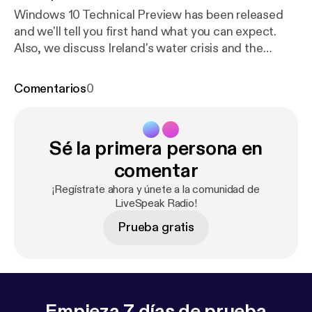
Windows 10 Technical Preview has been released
and we'll tell you first hand what you can expect.
Also, we discuss Ireland's water crisis and the
response from the people of Ireland. Water meters
and triple taxation for basic needs is causing an
Comentarios
0
uproar. Tune in and listen live!
Sé la primera persona en
comentar
¡Regístrate ahora y únete a la comunidad de
LiveSpeak Radio!
Prueba gratis
Empieza 7 días de prueba