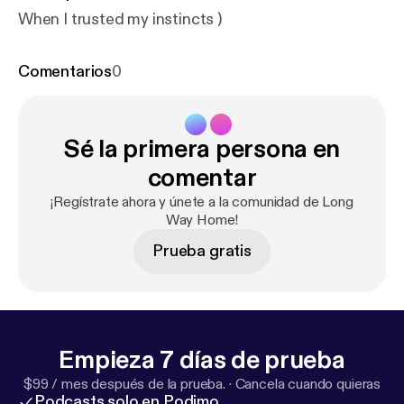
When I trusted my instincts )
Comentarios
0
Sé la primera persona en
comentar
¡Regístrate ahora y únete a la comunidad de Long
Way Home!
Prueba gratis
Empieza 7 días de prueba
$99 / mes después de la prueba.
·
Cancela cuando quieras
Podcasts solo en Podimo