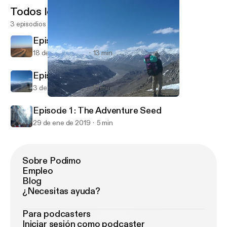
Todos los episodios
3 episodios
Episode 3 : Karibu Sana Kenya
18 de abr de 2019
13 min
Episode 2 : Sab Kuch Milega
3 de mar de 2019
10 min
Episode 2 : Sab Kuch Milega
Long Way Home
Episode 1 : The Adventure Seed
29 de ene de 2019
5 min
Sobre Podimo
Empleo
Blog
¿Necesitas ayuda?
Para podcasters
Iniciar sesión como podcaster