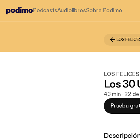
Podcasts
Audiolibros
Sobre Podimo
LOS FELICE
LOS FELICES
Los 30 
43 min · 22 d
Prueba grat
Descripció