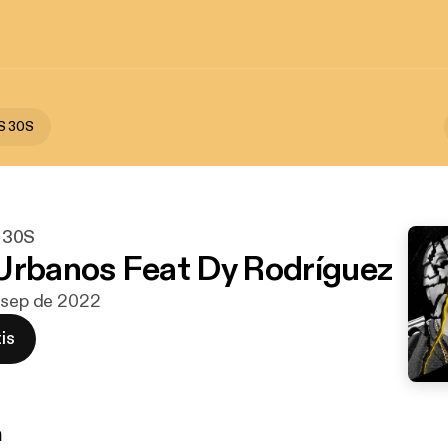
S 30S
 30S
Urbanos Feat Dy Rodríguez
e sep de 2022
is
n