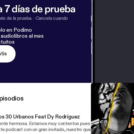
 7 días de prueba
s de la prueba.
·
Cancela cuando
lo en Podimo
audiolibros al mes
tuitos
tis
pisodios
os 30 Urbanos Feat Dy Rodríguez
osa. Estamos muy contentos pues iniciamos la tercera temporada del
te podcast con un gran invitado, nuestro querido amigo Dy Rodrí