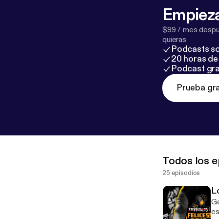
Empieza
$99 / mes despué
quieras
Podcasts so
20 horas de 
Podcast gra
Prueba gra
Todos los e
25 episodios
L
Gente herm
es