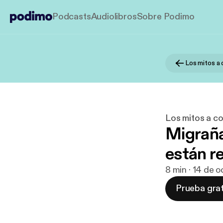
Podcasts
Audiolibros
Sobre Podimo
Los mitos a 
Los mitos a co
Migraña
están r
8 min · 14 de 
Prueba grat