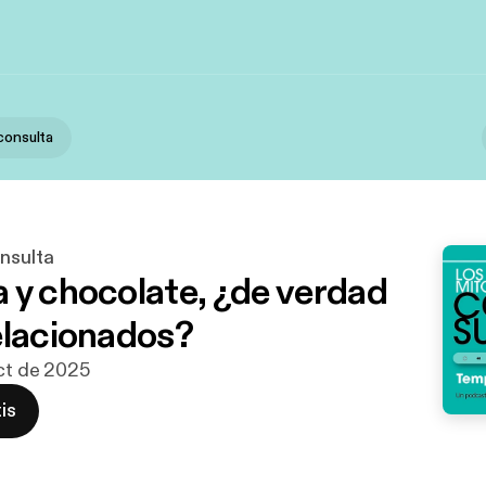
consulta
nsulta
 y chocolate, ¿de verdad
elacionados?
oct de 2025
is