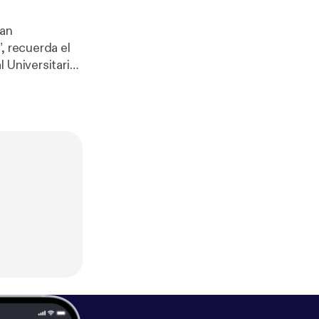
tan
, recuerda el
 Universitario
es contra una
 además,
r [
https://omnys