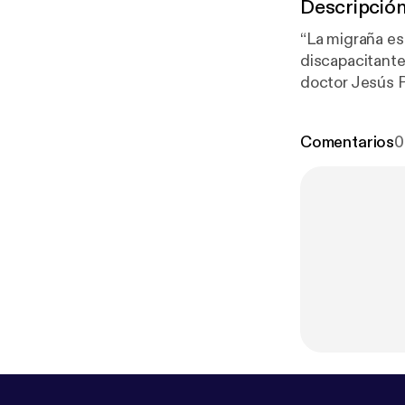
Descripció
“La migraña es
discapacitante
doctor Jesús P
Fundación Jimé
enfermedad qu
Comentarios
0
tudio.com/list