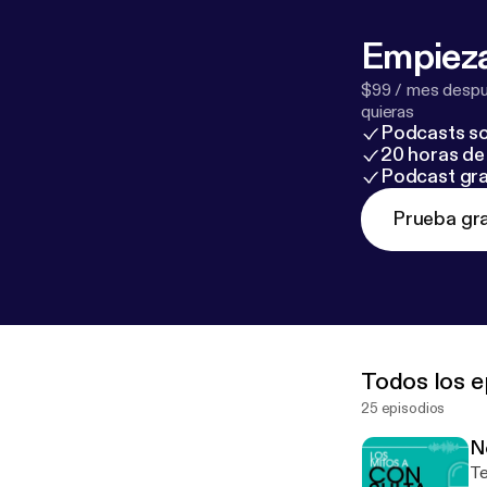
Empieza
$99 / mes despué
quieras
Podcasts so
20 horas de 
Podcast gra
Prueba gra
Todos los e
25 episodios
N
Te