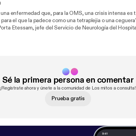
n
 una enfermedad que, para la OMS, una crisis intensa es 
 para el que la padece como una tetraplejia o una ceguera”
orta Etessam, jefe del Servicio de Neurología del Hospital
nez Díaz. En este episodio analizamos los últimos avanc
e afecta a una de cada siete personas en España y que,
arrastra mitos tan arraigados como falsos. See omnystudio.com/listene
ener
] for privacy information.
Sé la primera persona en comentar
¡Regístrate ahora y únete a la comunidad de Los mitos a consulta!
Prueba gratis