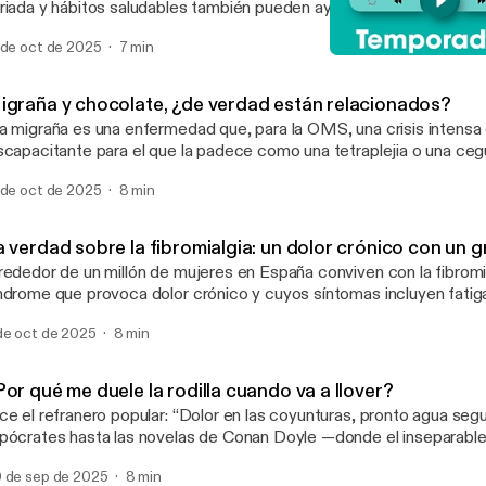
iada y hábitos saludables también pueden ayudar. En nuestro país, seis de cada 10
ños presentan déficit de vitamina D, mientras que solo una minoría 
 de oct de 2025
7 min
ntidad diaria de calcio recomendada para garantizar un crecimient
Migraña y chocolate, ¿de
 falta de ambos nutrientes se ha convertido en un factor de riesgo
Los mitos a consulta
é cada vez más personas menores de 50 años sufren problemas de 
igraña y chocolate, ¿de verdad están relacionados?
nystudio.com/listener [https://omnystudio.com/listener] for privac
a migraña es una enfermedad que, para la OMS, una crisis intensa 
scapacitante para el que la padece como una tetraplejia o una cegu
ctor Jesús Porta Etessam, jefe del Servicio de Neurología del Ho
 de oct de 2025
8 min
iversitario Fundación Jiménez Díaz. En este episodio analizamos l
ances contra una enfermedad que afecta a una de cada siete pe
que, además, arrastra mitos tan arraigados como falsos. See
a verdad sobre la fibromialgia: un dolor crónico con un 
nystudio.com/listener [https://omnystudio.com/listener] for privac
rededor de un millón de mujeres en España conviven con la fibromia
ndrome que provoca dolor crónico y cuyos síntomas incluyen fatig
 músculos y huesos o problemas de sueño y ansiedad. A la falta 
de oct de 2025
8 min
ológicos, y el hecho de que muchas pacientes tarden entre seis y 
nseguir un diagnóstico, se suma estos días el estigma que sigue c
ermedad como un trastorno psicológico. See omnystudio.com/listener
or qué me duele la rodilla cuando va a llover?
ttps://omnystudio.com/listener] for privacy information.
ce el refranero popular: “Dolor en las coyunturas, pronto agua seg
pócrates hasta las novelas de Conan Doyle —donde el inseparab
erlock Holmes, el doctor Watson, sentía revivir sus heridas de guer
 de sep de 2025
8 min
 la lluvia—, la creencia de que el mal tiempo se refleja en las articu