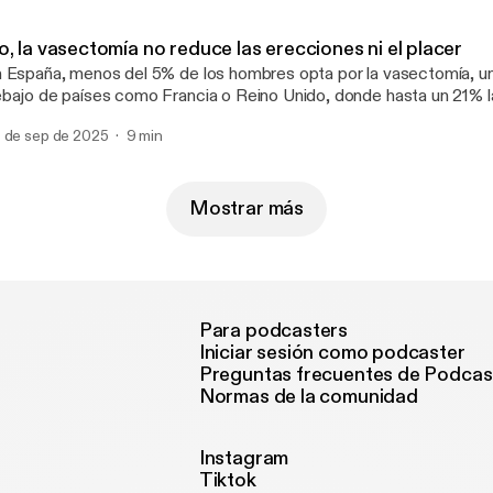
ajado a través de los siglos hasta encontrar, por fin, respuestas en la ci
ué le ocurre en realidad a nuestro cuerpo cuando cambia el clima?
, la vasectomía no reduce las erecciones ni el placer
s reumáticos viven mejor en áreas soleadas? Todas las respuestas
 España, menos del 5% de los hombres opta por la vasectomía, un
dio.com/listener [https://omnystudio.com/listener] for privacy
bajo de países como Francia o Reino Unido, donde hasta un 21% l
formation.
todo anticonceptivo. Detrás de esta diferencia se esconde un tabú
 de sep de 2025
9 min
tos que rodean a esta intervención que, según explica el doctor 
nchez, jefe de Urología del Hospital Universitario General de Villal
 procedimiento “sencillo y muy seguro, que realizamos de forma ambul
nystudio.com/listener [https://omnystudio.com/listener] for privac
Mostrar más
Para podcasters
Iniciar sesión como podcaster
Preguntas frecuentes de Podcas
Normas de la comunidad
Instagram
Tiktok