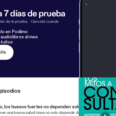
 7 días de prueba
s de la prueba.
·
Cancela cuando
lo en Podimo
audiolibros al mes
tuitos
tis
pisodios
o, los huesos fuertes no dependen solo de los lácteos
ner una buena salud ósea no solo depende del consumo de lácteo