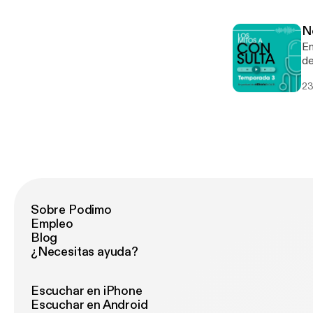
vi
¿q
No
lo
En
podcast. See omnystu
de
in
mé
23
mi
Sá
un
om
Sobre Podimo
Empleo
Blog
¿Necesitas ayuda?
Escuchar en iPhone
Escuchar en Android