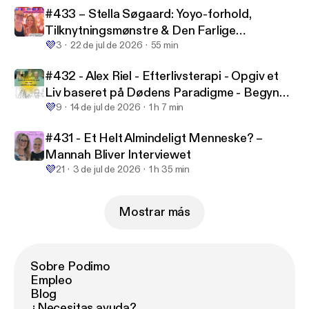
#433 – Stella Søgaard: Yoyo-forhold,
Tilknytningsmønstre & Den Farlige
💜
Forelskelse
3
22 de jul de 2026
55 min
#432 - Alex Riel - Efterlivsterapi - Opgiv et
Liv baseret på Dødens Paradigme - Begynd
💜
at Leve efter dit Kosmiske Formål
9
14 de jul de 2026
1 h 7 min
#431 - Et Helt Almindeligt Menneske? –
Mannah Bliver Interviewet
💜
21
3 de jul de 2026
1 h 35 min
Mostrar más
Sobre Podimo
Empleo
Blog
¿Necesitas ayuda?