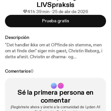
LIVSpraksis
💜
4
1 h 39 min · 25 de abr de 2026
Prueba gratis
Descripción
"Det handler ikke om at OPfinde sin stemme, men
om at finde den" siger min gæst, Christin Illeborg, i
dette afsnit. Christin er dharma- og
meditationslærer og kommer fra en levet
erfaringsbaseret tradition, og hun siger at det går
Comentarios
0
ud på at være sig (fremfor forsøg på at skille sig ud),
og at moderne mindfulness er meget det samme
som tidlig buddhisme, fx hvad har du at holde fast i,
Sé la primera persona en
når alt forandrer sig? Måske kender du til
buddhisme, men i dette afsnit taler vi også om at
comentar
leve det og omsætte det - fx hvad gør man når man
¡Regístrate ahora y únete a la comunidad de Lyden Af
er i en livssituation hvor man ikke kan praktisere,