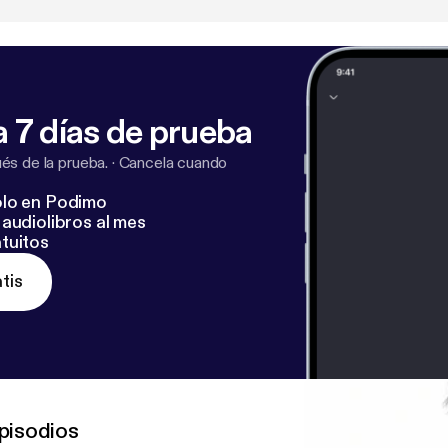
.be/Xw8xE-loITo
] Rikke Hvelplund:
https://www.rikkehvelp
velplund.dk/
] og den nye uddannelse: www.istdp-akademi
ademiet.dk
] Mannah:
https://www.mannahguldager.com/
r.com/
]
 7 días de prueba
s de la prueba.
·
Cancela cuando
lo en Podimo
audiolibros al mes
tuitos
tis
pisodios