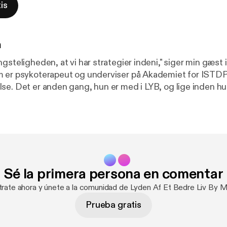
is
n
gsteligheden, at vi har strategier indeni," siger min gæst 
m er psykoterapeut og underviser på Akademiet for ISTD
se. Det er anden gang, hun er med i LYB, og lige inden h
res afsnit fra august 2025 (det ligger her:
https://www.y
lUKEs
[
https://www.youtube.com/watch?v=QyUYfplUKE
: Gad vide, om der ER mere at tale om, for det er et så go
ng i ISTDP. MEN disse onde tanker blev gjort til skamme,
und fuld af mere gods, flere eksempler og billeder på, hva
 OG oven i det er hun i dette afsnit personlig i sine svar 
Sé la primera persona en comentar
r med ISTDP-terapi. Særligt fokuserer vores samtale på f
es at være sikkerhedssøgende, og hvordan de udgjorde e
trate ahora y únete a la comunidad de Lyden Af Et Bedre Liv By 
 samtidig kompromitterer ens livsfuldhed i dag, hvis ma
Prueba gratis
vil blive mere klart, når du hører dette afsnit. Velkommen ti
følgende links: LINKS: video udgaven af dette interview:
https://youtu.