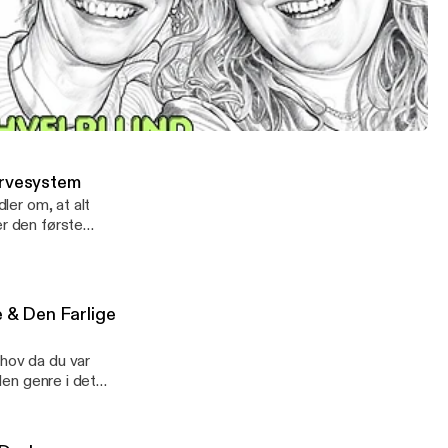
ingerne vi
ompromisløst. Lyt
r Tanja fortæller
dkom i 2025.
.2 om ISTDP) FORSVAR: Kan Vi Tale om Forsvar Uden at Beskylde og Kritisere?
, der optager
 Mannah
-Hvorfor
ervesystem
ke, kan jeg
dler om, at alt
er den første
 every baby
idligt! Velkommen
endt emne -
yndrome, og det
 & Den Farlige
 vælger det -
gle regler -
ehov da du var
den genre i det
soner som basis
om det her, for
nnet sig indenfor
de ud af, hvorfor
rlighedens
v,og klart