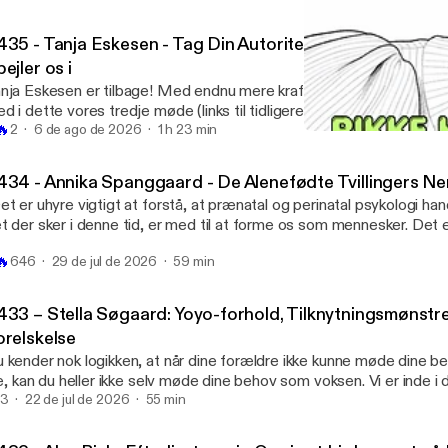
35 - Tanja Eskesen - Tag Din Autoritet Tilbage - Fortæll
ejler os i
nja Eskesen er tilbage! Med endnu mere kraft og mod til at leve k
d i dette vores tredje møde (links til tidligere afsnit i bunden), hvo
🔥
 fra sin 9.bog. Bogen hedder: 'Fortællinger fra Skyggelandet' og u
2
6 de ago de 2026
1 h 23 min
#425 - Rikke Hvelplund (p
nja Eskesen er vølve, seer og fortæller og så er der noget særligt
Lyden Af Et Bedre Liv By
nde omkring den kvindelige kraft. I dette afsnit vil du bla. høre os tale om: 
434 - Annika Spanggaard - De Alenefødte Tvillingers N
g har inviteret Tanja tilbage (det er pga noget hun ikke selv kan hus
et er uhyre vigtigt at forstå, at prænatal og perinatal psykologi han
af Snehvide der er mellem liv og død og som ikke skal reddes -
t der sker i denne tid, er med til at forme os som mennesker. Det 
ten for at gøre andre kede af det -Den kvindelige arv, kollektivt -Kvinders
kole', som David Chamberlain siger: 'The womb is a classroom and
virkelighed -Har vi retten til eget liv? Hvad ville du, hvis du helt selv
🔥
646
29 de jul de 2026
59 min
tends'" *** I dette afsnit taler vi om de påvirkninger, der sker helt t
dan fortællinger kan skabe en anden tone end fagbøger, hvor man
l et afsnit med neurospecialist Annika Spanggaard om et mindre k
komme til at se nogle af sine egne mønstre -Vores none-linære valg -Tjenersind -
mlig at være født uden sin tvilling. Blandt andet Vanishing Twin S
 bestemmer meningen med dit liv? -Gå din egen vej - ellers fortryder du måske
433 – Stella Søgaard: Yoyo-forhold, Tilknytningsmønstre
r vi godt ind i præcis hvad er for noget. Hvis du lytter med vil du bla. høre om: -
 dødslejet - men det kan man også vælge, bare man ved, at man så
orelskelse
d prænatal, perinetal og postnatal psykologi er -Prænatal stress og
yalitet overfor dig selv, også i et presset liv, hvor du er underlagt no
 kender nok logikken, at når dine forældre ikke kunne møde dine b
hæng til sensitivitet -Symptomer på at du måske er alenefødt tvilling -
rdan det ikke er farligt at miste kontakten til sin sjæl -Sætter du indsigten fra dig?
lle, kan du heller ikke selv møde dine behov som voksen. Vi er inde i 
dan funktionel neurologi fungerer -og endeligt kommer vi til de alenefødte
 herreløse ansvar, behøver du tage den? -FRYGTEN der gør at vi ikke handler på
r afsnit, hvor vi taler om tilknytningsformen til tidlige omsorgsper
3
22 de jul de 2026
55 min
illinger - advarsel, det bliver dystert, men sindssygt vigtigt vi taler 
, vi fornemmer og som gør vi så FALDER I SØVN -Døden som koncept -Det at
r formen for kærligsrelationer som voksne. Stellah Søgård har udda
m Annika skriver i sin bog: "Det kan være et kæmpe puslespil at fin
m Vølve -Tanja siger: Vær selektiv i hvad det er du spejler dig i -Kollektive
rådet i mange år, hun er psykoterapeut og skrev i 2011 bogen "Kæ
 menneske har det, som det har det. Vejen dertil er helende i sig sel