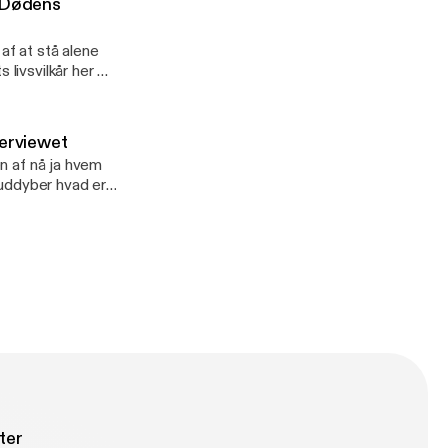
å Dødens
v er én!" som vi
ør eller siden
 spor igen -
ller i den her
 det og det er
af at stå alene
hun selv helt
 livsvilkår her på
gen vi
 et univers
ykkedes os at
tvillingers-
er forfatter til 9
vordan din
terviewet
en af nå ja hvem
proces i sig selv!
Det er
rlivet næsten
t til det før,
 min gæst Alex
-bag-den-rde-dr
 skabe mening i
lderen-at-blive-
 kalder det
en
ehandler - Du kan
enden på alting
orventningerne-
afsnit vender hun
ærlytte dette, ret
at jeg begynder at
dt spejling.
forventningerne-
casten og
arnerede
nd-f-1961-/work-
ighedsrelationer-
edens-
-srets-
 forestille mig at
s paradigme. I
]
ring mig er for
rer ud over den
k til
nneskers møde
-5yEs]
ter
video