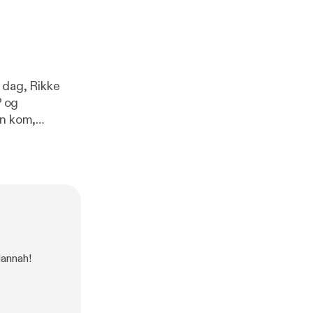
i dag, Rikke
P og
un kom,
outube.com/wa
s
]), og jeg
dt interview,
 da jeg mødte
d der sker i
og fortæller om
orsvar, der
t nødvendigt
Mannah!
n tror, man ER
l, og tjek
be/Xw8xE-loITo