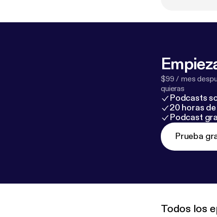
[
https://youtu
s://www.rikkeh
www.istdp-ak
annahguldage
Empieza
$99 / mes despué
quieras
Podcasts so
20 horas de 
Podcast gra
Prueba gra
Todos los e