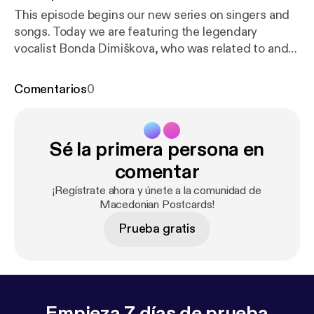
This episode begins our new series on singers and
songs. Today we are featuring the legendary
vocalist Bonda Dimiškova, who was related to and
served as a role model for Vaska Ilieva. Dragi talks
about how he came into contact with her family,
Comentarios
0
details about her aristic and often tragic life, and her
influence on other singers who followed her. A
bilingual transcript of this episode can be
Sé la primera persona en
downloaded at
https://izvormusic.com/podcasts/m
acedonian-postcards/episodes/transcripts/Episode
comentar
-58-Bonda-Dimiskova-transcript-bilingual.pdf
¡Regístrate ahora y únete a la comunidad de
Macedonian Postcards!
Prueba gratis
Empieza 7 días de prueba