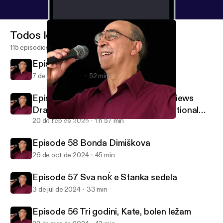
Todos los episodios
115 episodios
Episode 60 Marica Zilkovska
7 de jun de 2026
52 min
Episode 59 Stefče Stojkovski interviews
Dragi Spasovski on Macedonian National
Radio
20 de feb de 2025
1 h 57 min
Episode 58 Bonda Dimiškova
Macedonian Postcards
Episode 58 Bonda Dimiškova
26 de oct de 2024
45 min
Episode 57 Sva noḱ e Stanka sedela
3 de jul de 2024
33 min
Episode 56 Tri godini, Kate, bolen ležam