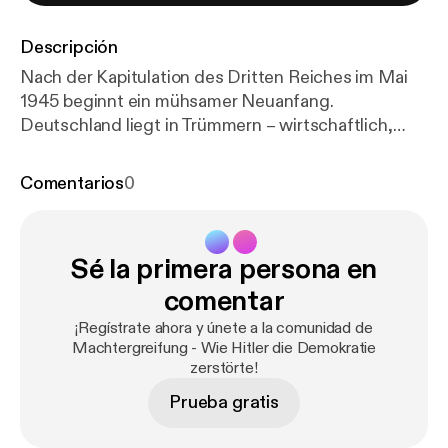
Descripción
Nach der Kapitulation des Dritten Reiches im Mai
1945 beginnt ein mühsamer Neuanfang.
Deutschland liegt in Trümmern – wirtschaftlich,
politisch und moralisch. Die Alliierten übernehmen
die Kontrolle, entnazifizieren das Land und leiten
Comentarios
0
den Wiederaufbau ein. Doch die gesellschaftliche
Aufarbeitung der nationalsozialistischen
Verbrechen und die Rückkehr zur Demokratie
Sé la primera persona en
stellen enorme Herausforderungen dar. Die
Nachkriegszeit ist geprägt von einem Balanceakt
comentar
zwischen Vergangenheitsbewältigung und dem
¡Regístrate ahora y únete a la comunidad de
Wunsch nach einem Neuanfang. Prozesse wie in
Machtergreifung - Wie Hitler die Demokratie
Nürnberg setzen ein Zeichen gegen die Verbrechen
zerstörte!
des Regimes, doch viele Täter entgehen der
Prueba gratis
Gerechtigkeit. Gleichzeitig beginnt in der
Bundesrepublik Deutschland der Aufbau einer