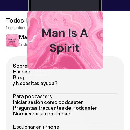
Todos los episodios
1 episodios
Man is a spirit
12 de jun de 2021
3 min
Sobre Podimo
Empleo
Man is a spirit
Man Is A Spirit
Blog
¿Necesitas ayuda?
Para podcasters
Iniciar sesión como podcaster
Preguntas frecuentes de Podcaster
Normas de la comunidad
Escuchar en iPhone