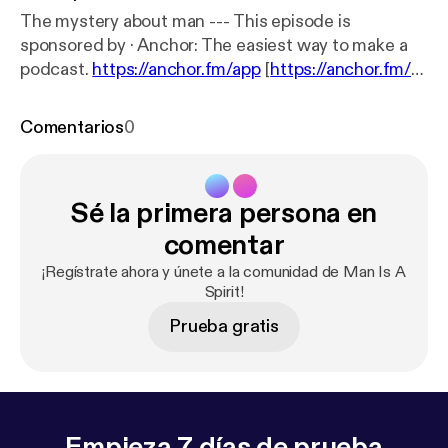
The mystery about man --- This episode is
sponsored by · Anchor: The easiest way to make a
podcast.
https://anchor.fm/app
[
https://anchor.fm/a
pp
]
Comentarios
0
Sé la primera persona en
comentar
¡Regístrate ahora y únete a la comunidad de Man Is A
Spirit!
Prueba gratis
Empieza 7 días de prueba