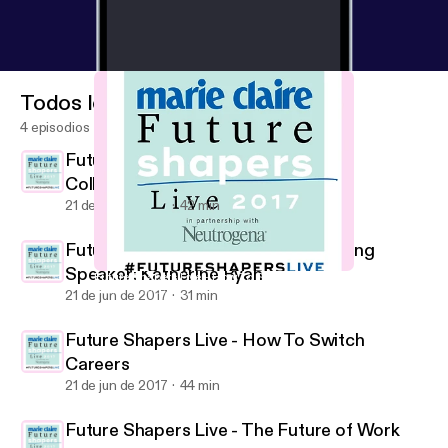
Todos los episodios
4 episodios
Future Shapers Live - The Power of
Collaboration
21 de jun de 2017
42 min
Future Shapers Live - Keynote Closing
Speaker: Katherine Ryan
Future Shapers Live - How To Switch Careers
Marie Claire UK Future Shapers Live Podcast
21 de jun de 2017
31 min
Future Shapers Live - How To Switch
Careers
21 de jun de 2017
44 min
Future Shapers Live - The Future of Work