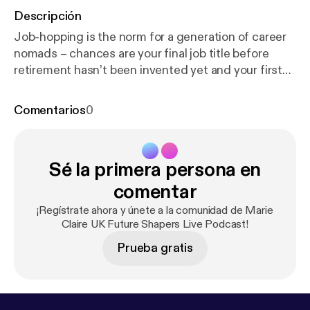
Descripción
Job-hopping is the norm for a generation of career
nomads – chances are your final job title before
retirement hasn’t been invented yet and your first
job may already be extinct. This session addresses
why we should switch focus from specific job titles
Comentarios
0
and instead look at transferable skills, by meeting
the women who have made their career pivots look
effortless. Hosted by Marie Claire’s Deputy Editor
Sé la primera persona en
Miranda McMinn, panelists include: cancer nurse-
turned-lingerie entrepreneur Sadia Sisay, solicitor-
comentar
turned-social media manager Lucy James, and
¡Regístrate ahora y únete a la comunidad de Marie
business coach Fiona Rice.
Claire UK Future Shapers Live Podcast!
Prueba gratis