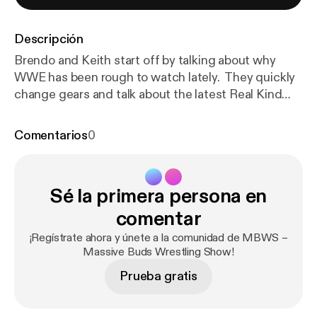
Descripción
Brendo and Keith start off by talking about why
WWE has been rough to watch lately. They quickly
change gears and talk about the latest Real Kind
Meds news, EWF, other SoCal indies, PWG
Threemendous V, and a look at the BOLA lineup.
Comentarios
0
There would have been more but Brendo dabbed
out, as you will hear. Don&#8217;t worry,
he&#8217;s OK. Thanks for listening!
Sé la primera persona en
comentar
¡Regístrate ahora y únete a la comunidad de MBWS –
Massive Buds Wrestling Show!
Prueba gratis