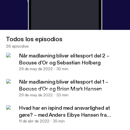
Todos los episodios
38 episodios
Når madlavning bliver elitesport del 2 –
Bocuse d'Or og Sebastian Holberg
29 de may de 2022
30 min
Når madlavning bliver elitesport del 1 –
Bocuse d'Or og Brian Mark Hansen
Når madlavning bliver elitesport del 1 – Bocuse d'Or og Brian M
Med Mad i Munden
29 de may de 2022
33 min
Hvad har en ispind med ansvarlighed at
gøre? – med Anders Eibye Hansen fra
Hansens Is
11 de abr de 2022
35 min