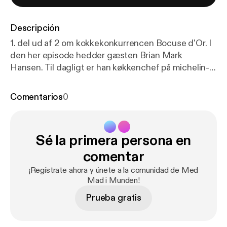
Descripción
1. del ud af 2 om kokkekonkurrencen Bocuse d'Or. I
den her episode hedder gæsten Brian Mark
Hansen. Til dagligt er han køkkenchef på michelin-
restauranten, Søllerød Kro i Nordsjælland - men de
seneste måneder har han ligget i træningslejr, fordi
Comentarios
0
han sammen sin assistent – eller kommis, som det
hedder på kokkesprog – Elisabeth Madsen, skal
repræsentere Danmark til Bocuse d'Or i Budapest.
Sé la primera persona en
Hør hvordan Brian Mark Hansen ser på mad som en
elitesport – og få et indblik i, hvad det kræver og
comentar
hvordan forberedelserne er, når man er deltager i
¡Regístrate ahora y únete a la comunidad de Med
verdens vigtigste kokkekonkurrence.
Mad i Munden!
Prueba gratis