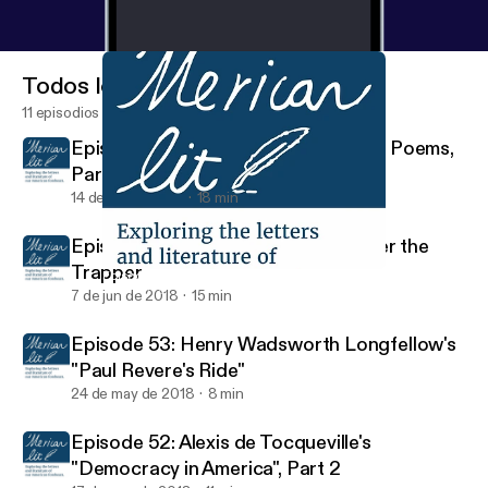
Todos los episodios
11 episodios
Episode 55: Walt Whitman Selected Poems,
Part 2
14 de jun de 2018
18 min
Episode 54: J.C. Lewis' "Black Beaver the
Trapper"
Episode 51: Walt Whitman's "A Song of Joys"
'Merican Lit
7 de jun de 2018
15 min
Episode 53: Henry Wadsworth Longfellow's
"Paul Revere's Ride"
24 de may de 2018
8 min
Episode 52: Alexis de Tocqueville's
"Democracy in America", Part 2