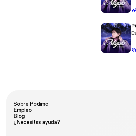
🔥
P
Es
💜
Sobre Podimo
Empleo
Blog
¿Necesitas ayuda?