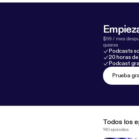
Empieza
$99 / mes despué
quieras
Podcasts so
20 horas de 
Podcast gra
Prueba gra
Todos los e
140 episodios