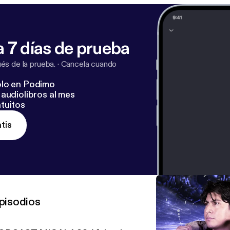
 7 días de prueba
s de la prueba.
·
Cancela cuando
lo en Podimo
audiolibros al mes
tuitos
tis
pisodios