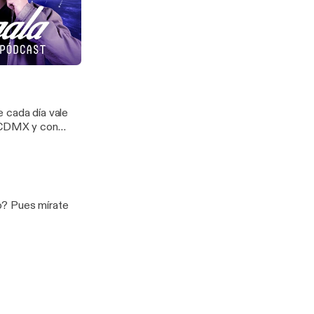
compaña Federico
vienda
e cada día vale
a CDMX y con
ra y mística del
o? Pues mírate