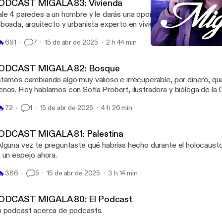
ODCAST MIGALA 83: Vivienda
le 4 paredes a un hombre y le darás una oportunidad. Hoy nos a
boada, arquitecto y urbanista experto en vivienda.
🔥
691
7
15 de abr de 2025
2 h 44 min
PODCAST MIGALA 83: Vi
Migala
ODCAST MIGALA 82: Bosque
tamos cambiando algo muy valioso e irrecuperable, por dinero, qu
nos. Hoy hablamos con Sofía Probert, ilustradora y bióloga de l
tefanía Hidalgo, guardabosques de Tepoztlán y Pau, partera, meme
🔥
72
1
15 de abr de 2025
4 h 26 min
ernet. Las encuentran en Instagram como @sofia.probert, @tif_diploperenis y
co.madreando
ODCAST MIGALA 81: Palestina
lguna vez te preguntaste qué habrías hecho durante el holocaust
 un espejo ahora.
🔥
386
5
15 de abr de 2025
3 h 14 min
ODCAST MIGALA 80: El Podcast
 podcast acerca de podcasts.