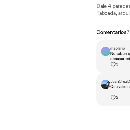
Dale 4 paredes
Taboada, arqui
Comentarios
7
msolano
No saben q
desapareci
5
JuanCruzDi
Que valios
2