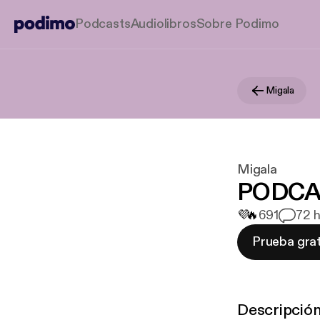
Podcasts
Audiolibros
Sobre Podimo
Migala
Migala
PODCAS
💜
🔥
691
7
2 h
Prueba grat
Descripció