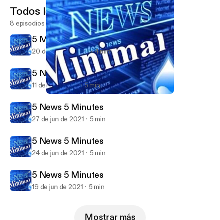
Todos los episodios
8 episodios
5 Minutes News
20 de ago de 2023
4 min
5 News 5 Minutes
11 de jul de 2021
5 min
5 Minutes News
Minimal News
5 News 5 Minutes
27 de jun de 2021
5 min
5 News 5 Minutes
24 de jun de 2021
5 min
5 News 5 Minutes
19 de jun de 2021
5 min
Mostrar más