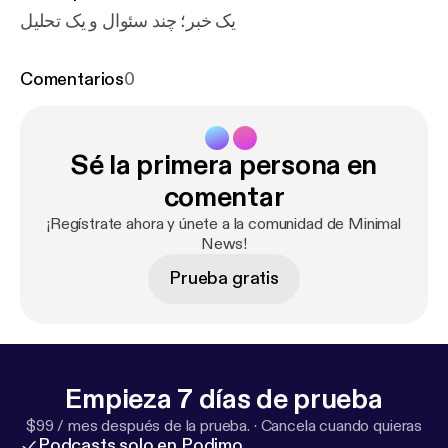
یک خبر؛ چند سئوال و یک تحلیل
Comentarios
0
Sé la primera persona en
comentar
¡Regístrate ahora y únete a la comunidad de Minimal
News!
Prueba gratis
Empieza 7 días de prueba
$99 / mes después de la prueba.
·
Cancela cuando quieras
Podcasts solo en Podimo