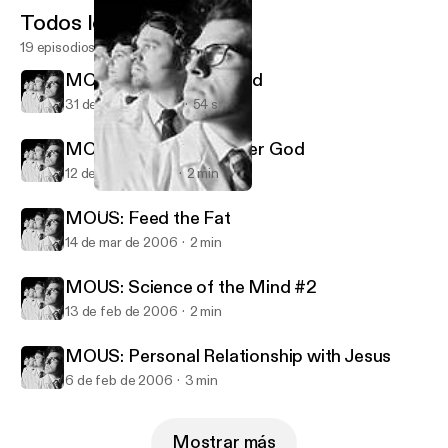
Todos los episodios
19 episodios
MOUS: Rabbi Hirschfeld
31 de may de 2006
54 s
MOUS: Gud - The Better God
12 de abr de 2006
2 min
MOUS: Rabbi Hirschfeld
Ministry of Unknown Science
MOUS: Feed the Fat
14 de mar de 2006
2 min
MOUS: Science of the Mind #2
13 de feb de 2006
2 min
MOUS: Personal Relationship with Jesus
6 de feb de 2006
3 min
Mostrar más