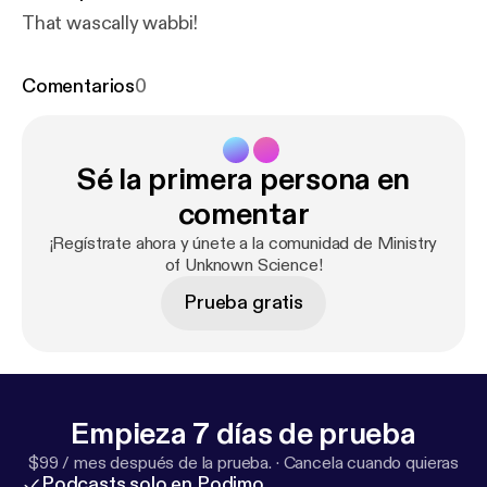
That wascally wabbi!
Comentarios
0
Sé la primera persona en
comentar
¡Regístrate ahora y únete a la comunidad de Ministry
of Unknown Science!
Prueba gratis
Empieza 7 días de prueba
$99 / mes después de la prueba.
·
Cancela cuando quieras
Podcasts solo en Podimo