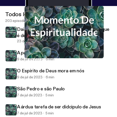
Todos los episodios
203 episodios
Dai a Cezar o que é de Cezar e a Deus o que
é de Deus!
23 de oct de 2023
6 min
A parábola do semeador
9 de jul de 2023
6 min
Dai a Cezar o que é de Cezar e a Deus o que é de Deus!
Momento De Espiritualidade
O Espírito de Deus mora em nós
9 de jul de 2023
6 min
São Pedro e são Paulo
7 de jul de 2023
5 min
A árdua tarefa de ser didcipulo de Jesus
7 de jul de 2023
5 min